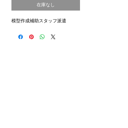
在庫なし
模型作成補助スタッフ派遣
© 株式会社メデタ
〒916-0061
福井県鯖江市平井町
Mail :
medeta.office@gmail.com